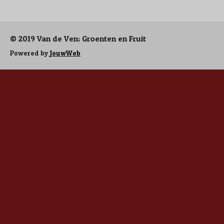
e
l
r
e
n
e
n
© 2019 Van de Ven; Groenten en Fruit
Powered by
JouwWeb