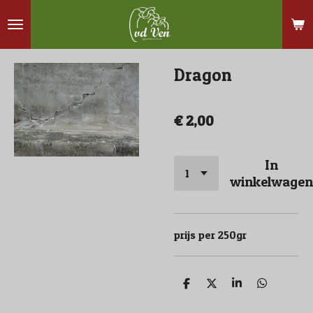
Ga
direct
naar
Dragon
de
hoofdinhoud
€ 2,00
In
winkelwagen
prijs per 250gr
D
D
S
D
e
e
h
e
l
e
a
l