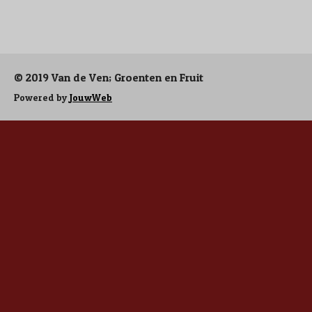
e
e
h
e
l
e
a
l
e
l
r
e
n
e
n
© 2019 Van de Ven; Groenten en Fruit
Powered by
JouwWeb