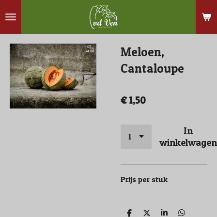
Ga
direct
naar
Meloen,
de
hoofdinhoud
Cantaloupe
€ 1,50
In
winkelwagen
Prijs per stuk
D
D
S
D