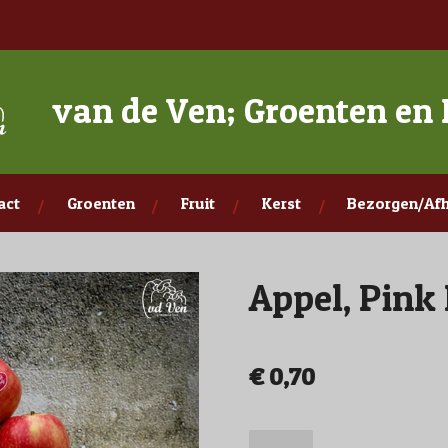
van de Ven; Groenten en 
act
Groenten
Fruit
Kerst
Bezorgen/Afh
Appel, Pink
€ 0,70