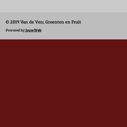
e
l
r
e
n
e
n
© 2019 Van de Ven; Groenten en Fruit
Powered by
JouwWeb