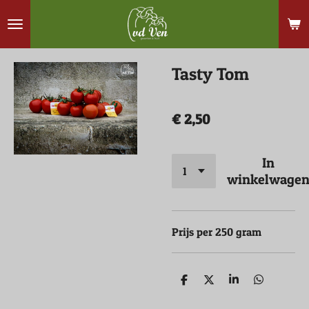
Ga
direct
naar
Tasty Tom
de
hoofdinhoud
€ 2,50
In
winkelwage
Prijs per 250 gram
D
D
S
D
e
e
h
e
l
e
a
l