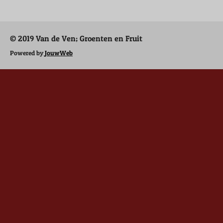
e
l
r
e
n
e
n
© 2019 Van de Ven; Groenten en Fruit
Powered by
JouwWeb