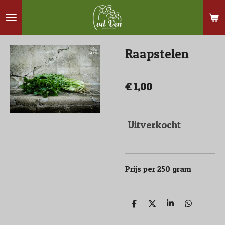
Ga
direct
naar
Raapstelen
de
hoofdinhoud
€ 1,00
Uitverkocht
Prijs per 250 gram
D
D
S
D
e
e
h
e
l
e
a
l