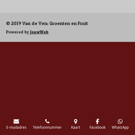
e
l
r
e
n
e
n
© 2019 Van de Ven; Groenten en Fruit
Powered by
JouwWeb
E-mailadres
Telefoonnummer
Kaart
Facebook
WhatsApp