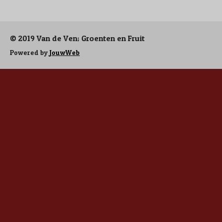
e
l
r
e
n
e
n
© 2019 Van de Ven; Groenten en Fruit
Powered by
JouwWeb