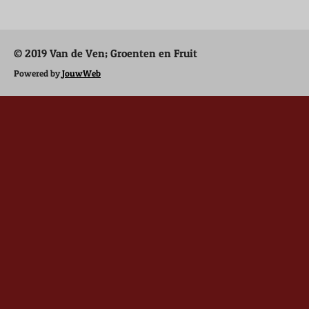
e
l
r
e
n
e
n
© 2019 Van de Ven; Groenten en Fruit
Powered by
JouwWeb