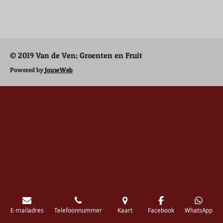
e
e
h
e
l
e
a
l
e
l
r
e
n
e
n
© 2019 Van de Ven; Groenten en Fruit
Powered by
JouwWeb
E-mailadres
Telefoonnummer
Kaart
Facebook
WhatsApp