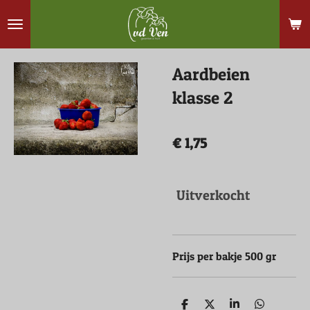
Ga
direct
naar
Aardbeien
de
hoofdinhoud
klasse 2
€ 1,75
Uitverkocht
Prijs per bakje 500 gr
D
D
S
D