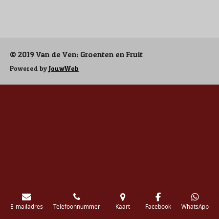
e
e
h
e
l
e
a
l
e
l
r
e
n
e
n
© 2019 Van de Ven; Groenten en Fruit
Powered by
JouwWeb
E-mailadres
Telefoonnummer
Kaart
Facebook
WhatsApp