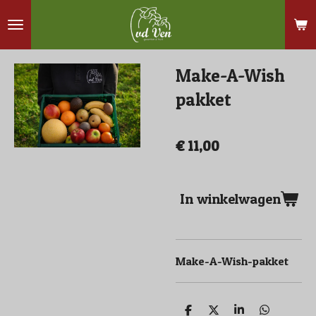
Ga
direct
naar
Make-A-Wish
de
hoofdinhoud
pakket
€ 11,00
In winkelwagen
Make-A-Wish-pakket
D
D
S
D