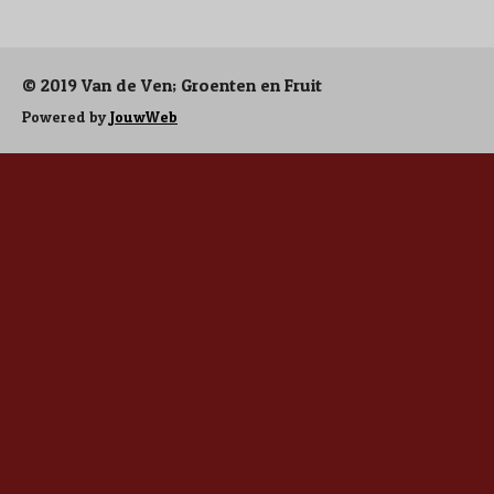
e
l
r
e
n
e
n
© 2019 Van de Ven; Groenten en Fruit
Powered by
JouwWeb